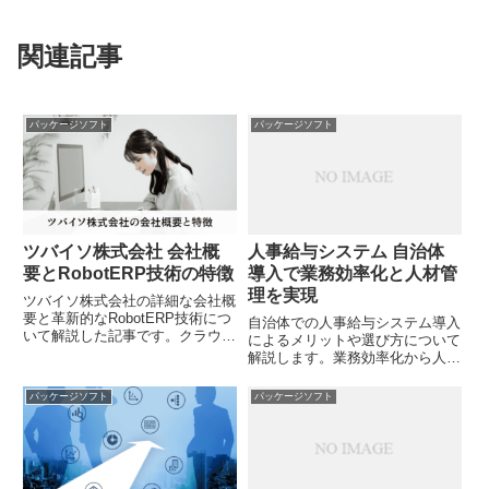
関連記事
パッケージソフト
パッケージソフト
ツバイソ株式会社 会社概
人事給与システム 自治体
要とRobotERP技術の特徴
導入で業務効率化と人材管
理を実現
ツバイソ株式会社の詳細な会社概
要と革新的なRobotERP技術につ
自治体での人事給与システム導入
いて解説した記事です。クラウド
によるメリットや選び方について
ERPを提供するテクノロジーベ
解説します。業務効率化から人材
ンチャーとしての歩みや企業理
育成まで、システム導入で得られ
念、提供サービスの特徴を徹底解
る効果とは？あなたの自治体に最
パッケージソフト
パッケージソフト
説しています。あなたの企業に最
適なシステムはどのように選べば
適なERPソリューションを探す
よいのでしょうか？
ヒントになるのではないでしょう
か？