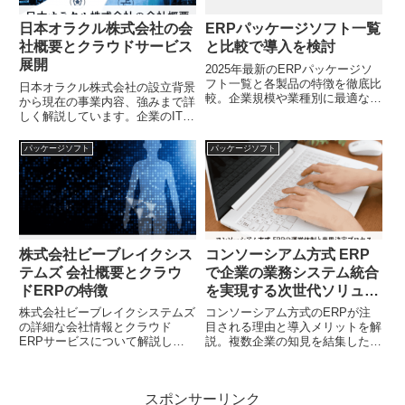
日本オラクル株式会社の会
ERPパッケージソフト一覧
社概要とクラウドサービス
と比較で導入を検討
展開
2025年最新のERPパッケージソ
フト一覧と各製品の特徴を徹底比
日本オラクル株式会社の設立背景
較。企業規模や業種別に最適な
から現在の事業内容、強みまで詳
ERPを選ぶポイントを解説しま
しく解説しています。企業のITシ
す。あなたの会社に最適なERP
ステム構築に不可欠なパートナー
パッケージはどれでしょうか？
としての実績と特徴を知ること
パッケージソフト
パッケージソフト
で、自社のデジタル戦略に最適な
ソリューションを見つけられるの
ではないでしょうか？
株式会社ビーブレイクシス
コンソーシアム方式 ERP
テムズ 会社概要とクラウ
で企業の業務システム統合
ドERPの特徴
を実現する次世代ソリュー
ション
株式会社ビーブレイクシステムズ
コンソーシアム方式のERPが注
の詳細な会社情報とクラウド
目される理由と導入メリットを解
ERPサービスについて解説した
説。複数企業の知見を結集した統
記事です。システム開発の実績や
合システムで業務効率化を実現す
独自のソリューション提供体制、
る方法とは？あなたの企業に最適
東証グロース上場企業としての強
なERPの選び方を知りたくあり
スポンサーリンク
みなど、企業向けソフトウェア選
ませんか？