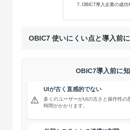
OBIC7導入企業の成
OBIC7 使いにくい点と導入前
OBIC7導入前
UIが古く直感的でない
⚠️
多くのユーザーがUIの古さと操作性
時間がかかります。