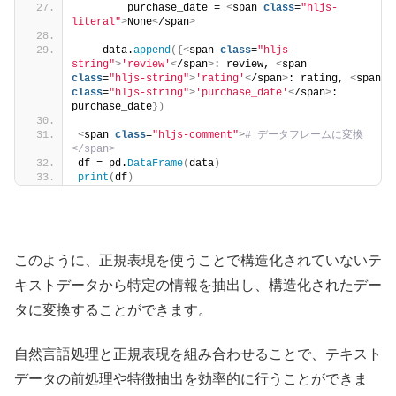
        purchase_date = 
<
span 
class
=
"hljs-
literal"
>
None
<
/span
>
    data.
append
({<
span 
class
=
"hljs-
string"
>
'review'
<
/span
>
: review, 
<
span 
class
=
"hljs-string"
>
'rating'
<
/span
>
: rating, 
<
span 
class
=
"hljs-string"
>
'purchase_date'
<
/span
>
: 
purchase_date
})
<
span 
class
=
"hljs-comment"
>
# データフレームに変換
</span>
df = pd.
DataFrame
(
data
)
print
(
df
)
このように、正規表現を使うことで構造化されていないテ
キストデータから特定の情報を抽出し、構造化されたデー
タに変換することができます。
自然言語処理と正規表現を組み合わせることで、テキスト
データの前処理や特徴抽出を効率的に行うことができま