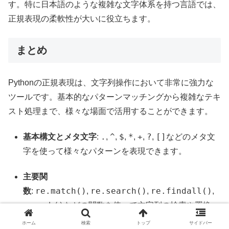
す。特に日本語のような複雑な文字体系を持つ言語では、
正規表現の柔軟性が大いに役立ちます。
まとめ
Pythonの正規表現は、文字列操作において非常に強力な
ツールです。基本的なパターンマッチングから複雑なテキ
スト処理まで、様々な場面で活用することができます。
.
^
$
*
+
?
[]
基本構文とメタ文字
:
,
,
,
,
,
,
などのメタ文
字を使って様々なパターンを表現できます。
主要関
re.match()
re.search()
re.findall()
数
:
,
,
,
re.sub()
などの関数を使って文字列の検索や置換
が可能です。
ホーム
検索
トップ
サイドバー