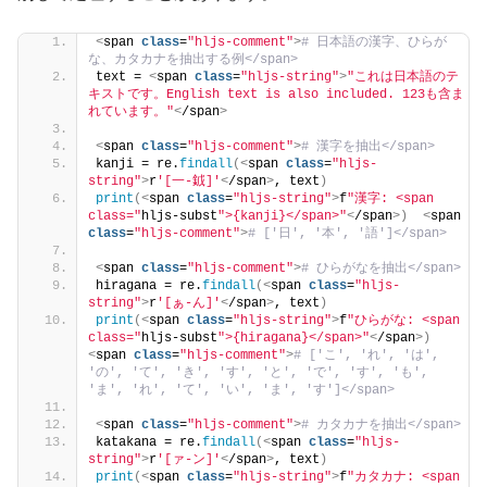
<
span 
class
=
"hljs-comment"
>
# 日本語の漢字、ひらが
な、カタカナを抽出する例</span>
text = 
<
span 
class
=
"hljs-string"
>
"これは日本語のテ
キストです。English text is also included. 123も含ま
れています。"
<
/span
>
<
span 
class
=
"hljs-comment"
>
# 漢字を抽出</span>
kanji = re.
findall
(<
span 
class
=
"hljs-
string"
>
r
'[一-龯]'
<
/span
>
, text
)
print
(<
span 
class
=
"hljs-string"
>
f
"漢字: <span 
class="
hljs-subst
">{kanji}</span>"
<
/span
>)
<
span 
class
=
"hljs-comment"
>
# ['日', '本', '語']</span>
<
span 
class
=
"hljs-comment"
>
# ひらがなを抽出</span>
hiragana = re.
findall
(<
span 
class
=
"hljs-
string"
>
r
'[ぁ-ん]'
<
/span
>
, text
)
print
(<
span 
class
=
"hljs-string"
>
f
"ひらがな: <span 
class="
hljs-subst
">{hiragana}</span>"
<
/span
>)
<
span 
class
=
"hljs-comment"
>
# ['こ', 'れ', 'は', 
'の', 'て', 'き', 'す', 'と', 'で', 'す', 'も', 
'ま', 'れ', 'て', 'い', 'ま', 'す']</span>
<
span 
class
=
"hljs-comment"
>
# カタカナを抽出</span>
katakana = re.
findall
(<
span 
class
=
"hljs-
string"
>
r
'[ァ-ン]'
<
/span
>
, text
)
print
(<
span 
class
=
"hljs-string"
>
f
"カタカナ: <span 