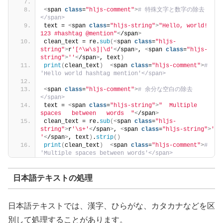
<
span 
class
=
"hljs-comment"
>
# 特殊文字と数字の除去
</span>
text = 
<
span 
class
=
"hljs-string"
>
"Hello, world! 
123 #hashtag @mention"
<
/span
>
clean_text = re.
sub
(<
span 
class
=
"hljs-
string"
>
r
'[^\w\s]|\d'
<
/span
>
, 
<
span 
class
=
"hljs-
string"
>
''
<
/span
>
, text
)
print
(
clean_text
)
<
span 
class
=
"hljs-comment"
>
# 
'Hello world hashtag mention'</span>
<
span 
class
=
"hljs-comment"
>
# 余分な空白の除去
</span>
text = 
<
span 
class
=
"hljs-string"
>
"  Multiple   
spaces   between   words  "
<
/span
>
clean_text = re.
sub
(<
span 
class
=
"hljs-
string"
>
r
'\s+'
<
/span
>
, 
<
span 
class
=
"hljs-string"
>
' 
'
<
/span
>
, text
)
.
strip
()
print
(
clean_text
)
<
span 
class
=
"hljs-comment"
>
# 
'Multiple spaces between words'</span>
日本語テキストの処理
日本語テキストでは、漢字、ひらがな、カタカナなどを区
別して処理することがあります。