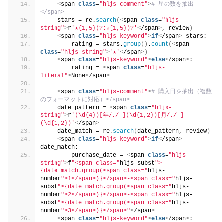
<
span 
class
=
"hljs-comment"
>
# 星の数を抽出
</span>
    stars = re.
search
(<
span 
class
=
"hljs-
string"
>
r
'★{1,5}(?:☆{1,5})?'
<
/span
>
, review
)
<
span 
class
=
"hljs-keyword"
>
if
<
/span
>
 stars:
        rating = stars.
group
()
.
count
(<
span 
class
=
"hljs-string"
>
'★'
<
/span
>)
<
span 
class
=
"hljs-keyword"
>
else
<
/span
>
:
        rating = 
<
span 
class
=
"hljs-
literal"
>
None
<
/span
>
<
span 
class
=
"hljs-comment"
>
# 購入日を抽出（複数
のフォーマットに対応）</span>
    date_pattern = 
<
span 
class
=
"hljs-
string"
>
r
'(\d{4})[年/./-](\d{1,2})[月/./-]
(\d{1,2})'
<
/span
>
    date_match = re.
search
(
date_pattern, review
)
<
span 
class
=
"hljs-keyword"
>
if
<
/span
>
date_match:
        purchase_date = 
<
span 
class
=
"hljs-
string"
>
f
"<span class="
hljs-subst
">
{date_match.group(<span class="
hljs-
number
">1</span>)}</span>-<span class="
hljs-
subst
">{date_match.group(<span class="
hljs-
number
">2</span>)}</span>-<span class="
hljs-
subst
">{date_match.group(<span class="
hljs-
number
">3</span>)}</span>"
<
/span
>
<
span 
class
=
"hljs-keyword"
>
else
<
/span
>
: