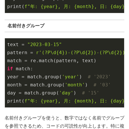
print(
f"年: 
{year}
, 月: 
{month}
, 日: 
{day}
"
名前付きグループ
text = 
"2023-03-15"
pattern = 
r'(?P\d{4})-(?P\d{2})-(?P\d{2})'
if
 match:

year = match.group(
'year'
)  
# '2023'
month = match.group(
'month'
)  
# '03'
day = match.group(
'day'
)  
# '15'
print(
f"年: 
{year}
, 月: 
{month}
, 日: 
{day}
"
名前付きグループを使うと、数字ではなく名前でグループ
を参照できるため、コードの可読性が向上します。特に複