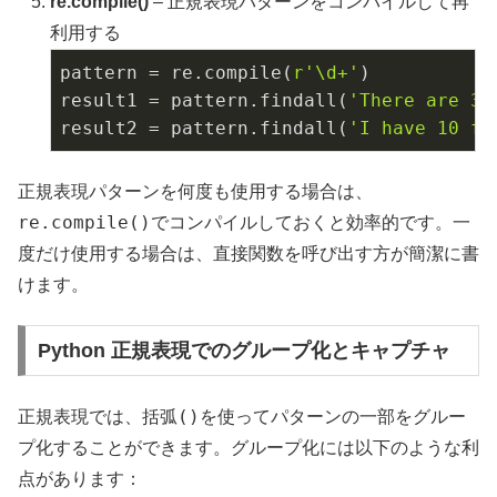
re.compile()
– 正規表現パターンをコンパイルして再
利用する
pattern = re.compile(
r'\d+'
)

result1 = pattern.findall(
'There are 3 
result2 = pattern.findall(
'I have 10 fi
正規表現パターンを何度も使用する場合は、
re.compile()
でコンパイルしておくと効率的です。一
度だけ使用する場合は、直接関数を呼び出す方が簡潔に書
けます。
Python 正規表現でのグループ化とキャプチャ
()
正規表現では、括弧
を使ってパターンの一部をグルー
プ化することができます。グループ化には以下のような利
点があります：