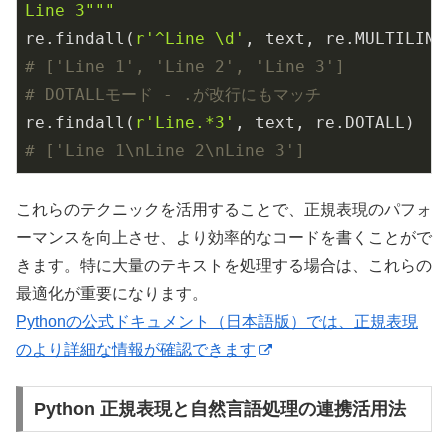
Line 3"""
re.findall(
r'^Line \d'
# ['Line 1', 'Line 2', 'Line 3']
# DOTALLモード - .が改行にもマッチ
re.findall(
r'Line.*3'
# ['Line 1\nLine 2\nLine 3']
これらのテクニックを活用することで、正規表現のパフォ
ーマンスを向上させ、より効率的なコードを書くことがで
きます。特に大量のテキストを処理する場合は、これらの
最適化が重要になります。
Pythonの公式ドキュメント（日本語版）では、正規表現
のより詳細な情報が確認できます
Python 正規表現と自然言語処理の連携活用法