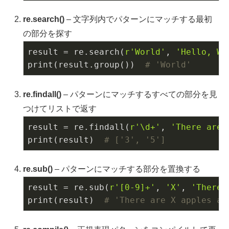
re.search()
– 文字列内でパターンにマッチする最初
の部分を探す
result = re.search(
r'World'
, 
'Hello, Wo
print(result.group())  
# 'World'
re.findall()
– パターンにマッチするすべての部分を見
つけてリストで返す
result = re.findall(
r'\d+'
, 
'There are 
print(result)  
# ['3', '5']
re.sub()
– パターンにマッチする部分を置換する
result = re.sub(
r'[0-9]+'
, 
'X'
, 
'There 
print(result)  
# 'There are X apples an