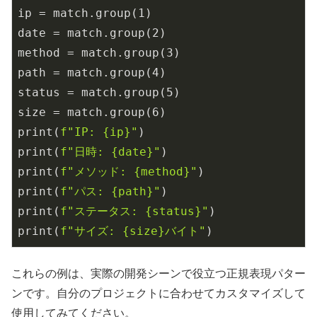
ip = match.group(
1
)

date = match.group(
2
)

method = match.group(
3
)

path = match.group(
4
)

status = match.group(
5
)

size = match.group(
6
)

print(
f"IP: 
{ip}
"
)

print(
f"日時: 
{date}
"
)

print(
f"メソッド: 
{method}
"
)

print(
f"パス: 
{path}
"
)

print(
f"ステータス: 
{status}
"
)

print(
f"サイズ: 
{size}
バイト"
これらの例は、実際の開発シーンで役立つ正規表現パター
ンです。自分のプロジェクトに合わせてカスタマイズして
使用してみてください。