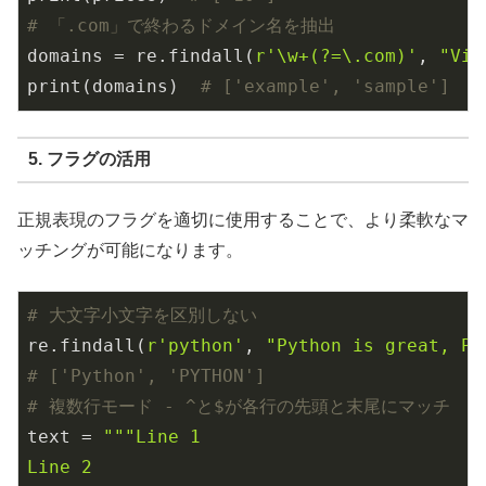
# 「.com」で終わるドメイン名を抽出
domains = re.findall(
r'\w+(?=\.com)'
, 
"Vis
print(domains)  
# ['example', 'sample']
5. フラグの活用
正規表現のフラグを適切に使用することで、より柔軟なマ
ッチングが可能になります。
# 大文字小文字を区別しない
re.findall(
r'python'
, 
"Python is great, PY
# ['Python', 'PYTHON']
# 複数行モード - ^と$が各行の先頭と末尾にマッチ
text = 
"""Line 1

Line 2
