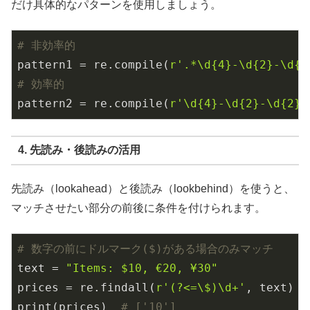
だけ具体的なパターンを使用しましょう。
# 非効率的
pattern1 = re.compile(
r'.*\d{4}-\d{2}-\d{2
# 効率的
pattern2 = re.compile(
r'\d{4}-\d{2}-\d{2}'
4. 先読み・後読みの活用
先読み（lookahead）と後読み（lookbehind）を使うと、
マッチさせたい部分の前後に条件を付けられます。
# 数字の前にドルマーク($)がある場合のみマッチ
text = 
"Items: $10, €20, ¥30"
prices = re.findall(
r'(?<=\$)\d+'
, text)

print(prices)  
# ['10']