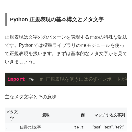
Python 正規表現の基本構文とメタ文字
正規表現は文字列のパターンを表現するための特殊な記法
re
です。Pythonでは標準ライブラリの
モジュールを使っ
て正規表現を扱います。まずは基本的なメタ文字から見て
いきましょう。
import
 re  
# 正規表現を使うには必ずインポートが必
主なメタ文字とその意味：
メタ文
意味
例
マッチする文字列
字
.
任意の1文字
te.t
“test”, “text”, “te9t”