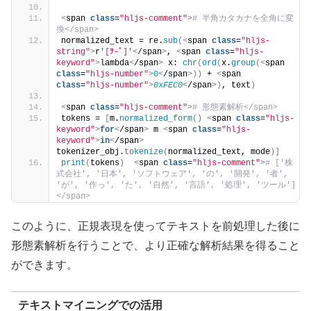
<
span 
class
=
"hljs-comment"
>
# 半角カタカナを全角に変
換</span>
normalized_text = re.
sub
(<
span 
class
=
"hljs-
string"
>
r
'[ｦ-ﾟ]'
<
/span
>
, 
<
span 
class
=
"hljs-
keyword"
>
lambda
<
/span
>
 x: 
chr
(
ord
(
x.
group
(<
span 
class
=
"hljs-number"
>
0
<
/span
>))
 + 
<
span 
class
=
"hljs-number"
>
0xFEC0
<
/span
>)
, text
)
<
span 
class
=
"hljs-comment"
>
# 形態素解析</span>
tokens = 
[
m.
normalized_form
()
<
span 
class
=
"hljs-
keyword"
>
for
<
/span
>
 m 
<
span 
class
=
"hljs-
keyword"
>
in
<
/span
>
tokenizer_obj.
tokenize
(
normalized_text, mode
)]
print
(
tokens
)
<
span 
class
=
"hljs-comment"
>
# ['株
式会社', '日本', 'ソフトウェア', 'の', '開発', '者', 
'が', '作っ', 'た', '自然', '言語', '処理', 'ツール']
</span>
このように、正規表現を使ってテキストを前処理した後に
形態素解析を行うことで、より正確な解析結果を得ること
ができます。
テキストマイニングでの活用