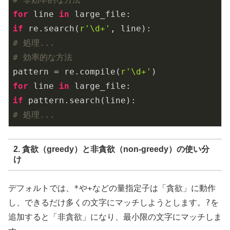
for
 line 
in
if
 re.search(
r'\d+'
# 処理...
# 効率的な方法
pattern = re.compile(
r'\d+'
for
 line 
in
if
# 処理...
2. 貪欲（greedy）と非貪欲（non-greedy）の使い分
け
*
+
デフォルトでは、
や
などの量指定子は「貪欲」に動作
?
し、できるだけ多くの文字にマッチしようとします。
を
追加すると「非貪欲」になり、最小限の文字にマッチしま