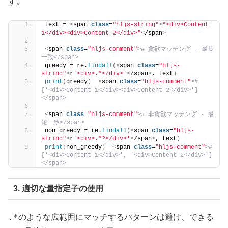
す。
text = 
<
span 
class
=
"hljs-string"
>
"<div>Content 
1</div><div>Content 2</div>"
<
/span
>
<
span 
class
=
"hljs-comment"
>
# 貪欲マッチング - 最長
一致</span>
greedy = re.
findall
(<
span 
class
=
"hljs-
string"
>
r
'<div>.*</div>'
<
/span
>
, text
)
print
(
greedy
)
<
span 
class
=
"hljs-comment"
>
# 
['<div>Content 1</div><div>Content 2</div>']
</span>
<
span 
class
=
"hljs-comment"
>
# 非貪欲マッチング - 最
短一致</span>
non_greedy = re.
findall
(<
span 
class
=
"hljs-
string"
>
r
'<div>.*?</div>'
<
/span
>
, text
)
print
(
non_greedy
)
<
span 
class
=
"hljs-comment"
>
# 
['<div>Content 1</div>', '<div>Content 2</div>']
</span>
3. 適切な量指定子の使用
.*
のような広範囲にマッチするパターンは避け、できる