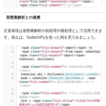
class="
hljs-subst
">{katakana}</span>"
<
/span
>)
<
span 
class
=
"hljs-comment"
>
# []</span>
形態素解析との連携
正規表現は形態素解析の前処理や後処理として活用できま
す。例えば、SudachiPyを使った例を見てみましょう。
<
span 
class
=
"hljs-keyword"
>
import
<
/span
>
 re
<
span 
class
=
"hljs-keyword"
>
from
<
/span
>
 sudachipy 
<
span 
class
=
"hljs-keyword"
>
import
<
/span
>
tokenizer, dictionary
<
span 
class
=
"hljs-comment"
>
# SudachiPyの準備
</span>
tokenizer_obj = dictionary.
Dictionary
()
.
create
()
mode = tokenizer.
Tokenizer
.
SplitMode
.
C
<
span 
class
=
"hljs-comment"
>
# 最も分割粒度の細かいモード
</span>
<
span 
class
=
"hljs-comment"
>
# テキストの正規化と形態
素解析</span>
text = 
<
span 
class
=
"hljs-string"
>
"㈱日本ｿﾌﾄｳｪｱの開
発者が作った自然言語処理ﾂｰﾙ"
<
/span
>