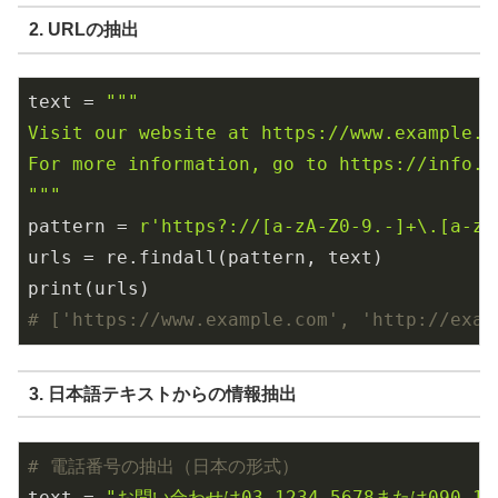
2. URLの抽出
text = 
"""

Visit our website at https://www.example.c
For more information, go to https://info.e
"""
pattern = 
r'https?://[a-zA-Z0-9.-]+\.[a-zA
urls = re.findall(pattern, text)

# ['https://www.example.com', 'http://exam
3. 日本語テキストからの情報抽出
# 電話番号の抽出（日本の形式）
text = 
"お問い合わせは03-1234-5678または090-12