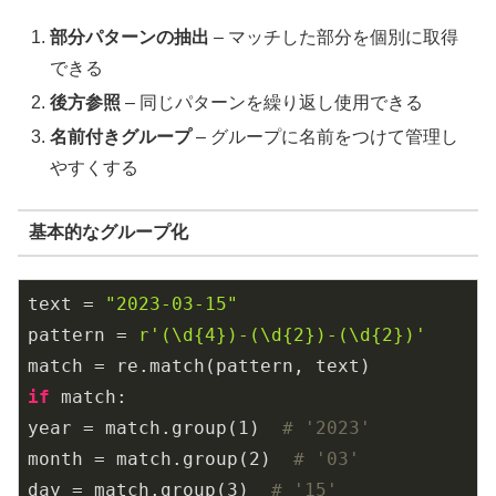
部分パターンの抽出
– マッチした部分を個別に取得
できる
後方参照
– 同じパターンを繰り返し使用できる
名前付きグループ
– グループに名前をつけて管理し
やすくする
基本的なグループ化
text = 
"2023-03-15"
pattern = 
r'(\d{4})-(\d{2})-(\d{2})'
if
 match:

year = match.group(
1
)  
# '2023'
month = match.group(
2
)  
# '03'
day = match.group(
3
)  
# '15'