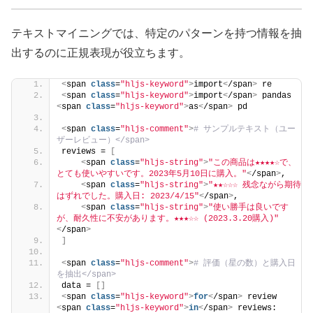
テキストマイニングでは、特定のパターンを持つ情報を抽
出するのに正規表現が役立ちます。
<
span 
class
=
"hljs-keyword"
>
import
<
/span
>
 re
<
span 
class
=
"hljs-keyword"
>
import
<
/span
>
 pandas 
<
span 
class
=
"hljs-keyword"
>
as
<
/span
>
 pd
<
span 
class
=
"hljs-comment"
>
# サンプルテキスト（ユー
ザーレビュー）</span>
reviews = 
[
<
span 
class
=
"hljs-string"
>
"この商品は★★★★☆で、
とても使いやすいです。2023年5月10日に購入。"
<
/span
>
,
<
span 
class
=
"hljs-string"
>
"★★☆☆☆ 残念ながら期待
はずれでした。購入日: 2023/4/15"
<
/span
>
,
<
span 
class
=
"hljs-string"
>
"使い勝手は良いです
が、耐久性に不安があります。★★★☆☆ (2023.3.20購入)"
<
/span
>
]
<
span 
class
=
"hljs-comment"
>
# 評価（星の数）と購入日
を抽出</span>
data = 
[]
<
span 
class
=
"hljs-keyword"
>
for
<
/span
>
 review 
<
span 
class
=
"hljs-keyword"
>
in
<
/span
>
 reviews: