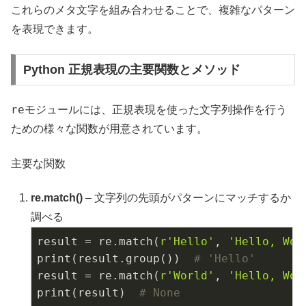
これらのメタ文字を組み合わせることで、複雑なパターン
を表現できます。
Python 正規表現の主要関数とメソッド
re
モジュールには、正規表現を使った文字列操作を行う
ための様々な関数が用意されています。
主要な関数
re.match()
– 文字列の先頭がパターンにマッチするか
調べる
result = re.match(
r'Hello'
, 
'Hello, Wor
print(result.group())  
# 'Hello'
result = re.match(
r'World'
, 
'Hello, Wor
print(result)  
# None