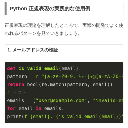
Python 正規表現の実践的な使用例
正規表現の理論を理解したところで、実際の開発でよく使
われるパターンを見ていきましょう。
1. メールアドレスの検証
def
is_valid_email
(email)
:
pattern = 
r'^[a-zA-Z0-9._%+-]+@[a-zA-Z0-9.
return
# テスト
emails = [
"user@example.com"
, 
"invalid-ema
for
 email 
in
 emails:

print(
f"
{email}
: 
{is_valid_email(email)}
"