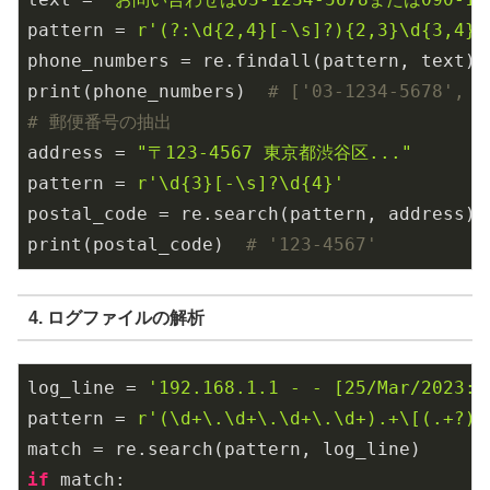
pattern = 
r'(?:\d{2,4}[-\s]?){2,3}\d{3,4}'
phone_numbers = re.findall(pattern, text)

print(phone_numbers)  
# ['03-1234-5678', '
# 郵便番号の抽出
address = 
"〒123-4567 東京都渋谷区..."
pattern = 
r'\d{3}[-\s]?\d{4}'
postal_code = re.search(pattern, address).g
print(postal_code)  
# '123-4567'
4. ログファイルの解析
log_line = 
'192.168.1.1 - - [25/Mar/2023:1
pattern = 
r'(\d+\.\d+\.\d+\.\d+).+\[(.+?)\
if
 match:
