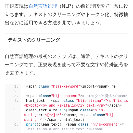
正規表現は
自然言語処理
（NLP）の前処理段階で非常に役
立ちます。テキストのクリーニングやトークン化、特徴抽
出などに活用できる方法を見ていきましょう。
テキストのクリーニング
自然言語処理の最初のステップは、通常、テキストのクリ
ーニングです。正規表現を使って不要な文字や特殊記号を
除去できます。
<
span 
class
=
"hljs-keyword"
>
import
<
/span
>
 re
<
span 
class
=
"hljs-comment"
>
# HTMLタグの除去</span>
html_text = 
<
span 
class
=
"hljs-string"
>
"<p>This is 
<b>bold</b> and <i>italic</i> text.</p>"
<
/span
>
clean_text = re.
sub
(<
span 
class
=
"hljs-
string"
>
r
'<[^>]+>'
<
/span
>
, 
<
span 
class
=
"hljs-
string"
>
''
<
/span
>
, html_text
)
print
(
clean_text
)
<
span 
class
=
"hljs-comment"
>
# 
'This is bold and italic text.'</span>