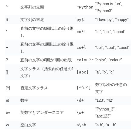
“Python is fun”,
^
文字列の先頭
^Python
“Python3”
$
文字列の末尾
py$
“I love py”, “happy”
直前の文字の0回以上の繰り返
*
co*l
“cl”, “col”, “coool”
し
直前の文字の1回以上の繰り返
+
co+l
“col”, “cool”, “coool”
し
?
直前の文字の0回か1回の出現
colou?r
“color”, “colour”
文字クラス（括弧内の任意の1
[]
[abc]
“a”, “b”, “c”
文字）
数字以外の任意の
[^]
否定文字クラス
[^0-9]
文字
\d
数字
\d+
“123”, “42”
“Python_3”,
\w
英数字とアンダースコア
\w+
“abc123”
\s
空白文字
a\sb
“a b”, “a b”