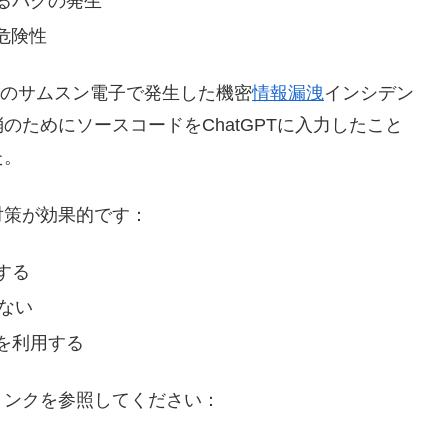
るバグの発生
危険性
国のサムスン電子で発生した機密
情報漏洩
インシデン
ためにソースコードをChatGPTに入力したこと
た。
対策が効果的です：
する
しない
e）を利用する
以下のリンクを参照してください：