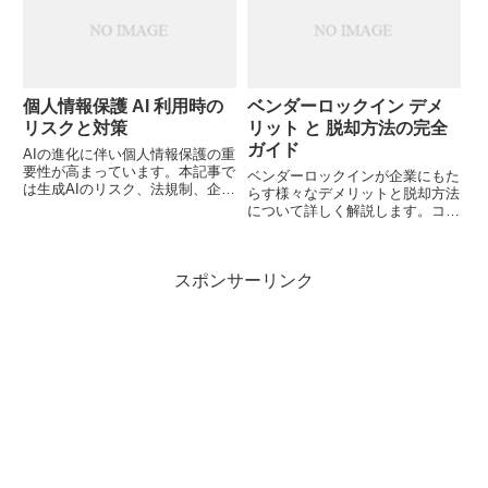
ることでコストを抑えたAI。2...
代の業務改革に準備ができていま
すか？
個人情報保護 AI 利用時の
ベンダーロックイン デメ
リスクと対策
リット と 脱却方法の完全
ガイド
AIの進化に伴い個人情報保護の重
要性が高まっています。本記事で
ベンダーロックインが企業にもた
は生成AIのリスク、法規制、企業
らす様々なデメリットと脱却方法
の対策、そしてユーザー視点での
について詳しく解説します。コス
留意点を解説します。あなたのAI
ト増大や品質低下など具体的な問
利用は個人情報を適切に守れてい
題点とその対策方法を知り、あな
ますか？
たの組織はどのようにベンダーロ
スポンサーリンク
ックインを防げるでしょうか？