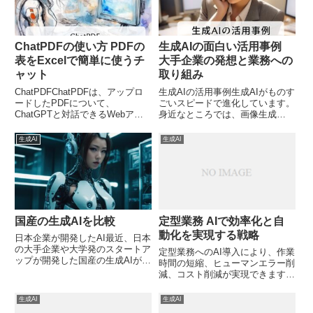
ChatPDFの使い方 PDFの
生成AIの面白い活用事例
表をExcelで簡単に使うチ
大手企業の発想と業務への
ャット
取り組み
ChatPDFChatPDFは、アップロ
生成AIの活用事例生成AIがものす
ードしたPDFについて、
ごいスピードで進化しています。
ChatGPTと対話できるWebアプ
身近なところでは、画像生成
リケーションです。＞ ChatPDF -
AI（動画も）やテキスト生成AIが
Chat with any PDF!（ChatPDF公
特に進化しているように思えます
生成AI
生成AI
式サイト）難解な論文などを読ま
が、どういうところで使われてい
せて、「それで...
るのでしょうか。生成AIの活用事
例生成AIの活用事例を業...
国産の生成AIを比較
定型業務 AIで効率化と自
動化を実現する戦略
日本企業が開発したAI最近、日本
の大手企業や大学発のスタートア
定型業務へのAI導入により、作業
ップが開発した国産の生成AIが注
時間の短縮、ヒューマンエラー削
目を集めています。主な国産AIは
減、コスト削減が実現できます。
以下の通りです。
本記事では生成AIを活用した業務
NTT「tsuzumi」日本語処理能力
効率化の具体的方法と実装事例を
生成AI
生成AI
に重点を置き、特定分野に特化す
解説します。あなたの組織は次世