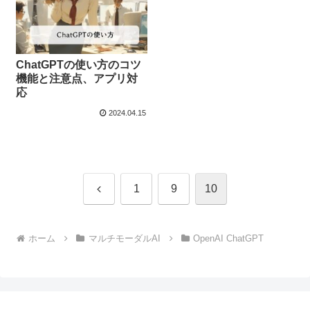
ChatGPTの使い方のコツ
機能と注意点、アプリ対
応
2024.04.15
前
1
9
10
へ
ホーム
マルチモーダルAI
OpenAI ChatGPT